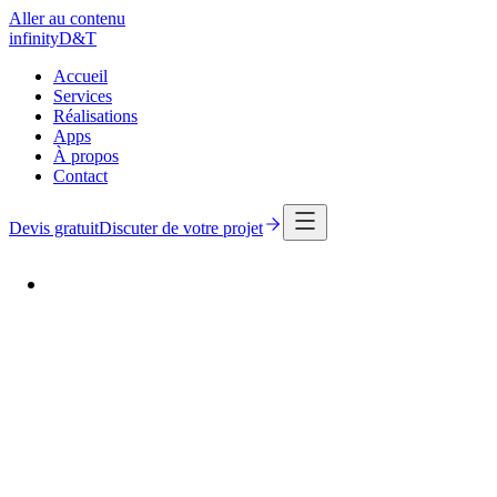
Aller au contenu
infinity
D
&
T
Accueil
Services
Réalisations
Apps
À propos
Contact
Devis gratuit
Discuter de votre projet