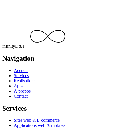
s’occupe du reste.
Demander un devis gratuit
contact@infinity-dt.be
+32 499 15 92 49
infinity
D
&
T
Navigation
Accueil
Services
Réalisations
Apps
À propos
Contact
Services
Sites web & E-commerce
Applications web & mobiles