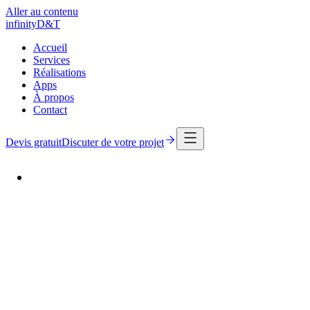
Aller au contenu
infinity
D
&
T
Accueil
Services
Réalisations
Apps
À propos
Contact
Devis gratuit
Discuter de votre projet