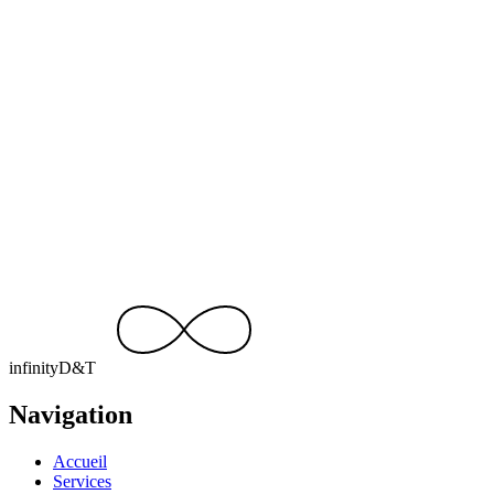
Next.js
Node.js
Python
Toutes nos réalisations
Un projet similaire ?
Parlons-en.
Devis gratuit, réponse sous 24 h. Racontez-nous votre idée — on
s’occupe du reste.
Discuter de votre projet
contact@infinity-dt.be
+32 499 15 92 49
infinity
D
&
T
Navigation
Accueil
Services