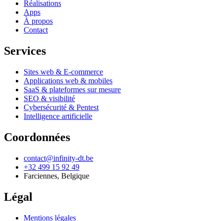
Réalisations
Apps
À propos
Contact
Services
Sites web & E-commerce
Applications web & mobiles
SaaS & plateformes sur mesure
SEO & visibilité
Cybersécurité & Pentest
Intelligence artificielle
Coordonnées
contact@infinity-dt.be
+32 499 15 92 49
Farciennes
,
Belgique
Légal
Mentions légales