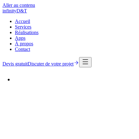
Aller au contenu
infinity
D
&
T
Accueil
Services
Réalisations
Apps
À propos
Contact
Devis gratuit
Discuter de votre projet