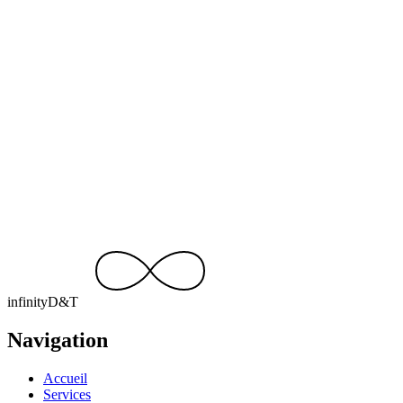
01
Quels sont vos délais de réalisation ?
02
Combien coûte un projet ? Le devis est-il gratuit ?
03
Assurez-vous la maintenance après la mise en ligne ?
04
Avec quelles technologies travaillez-vous ?
05
En quelles langues travaillez-vous ?
06
Intervenez-vous en dehors de la région de Charleroi ?
infinity
D
&
T
Navigation
Accueil
Services