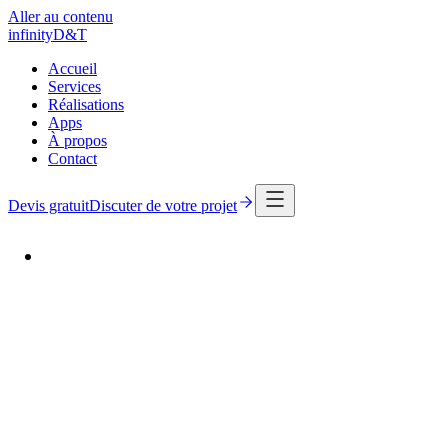
Aller au contenu
infinity
D
&
T
Accueil
Services
Réalisations
Apps
À propos
Contact
Devis gratuit
Discuter de votre projet