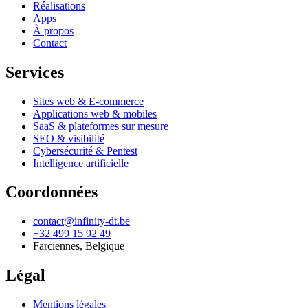
Réalisations
Apps
À propos
Contact
Services
Sites web & E-commerce
Applications web & mobiles
SaaS & plateformes sur mesure
SEO & visibilité
Cybersécurité & Pentest
Intelligence artificielle
Coordonnées
contact@infinity-dt.be
+32 499 15 92 49
Farciennes
,
Belgique
Légal
Mentions légales