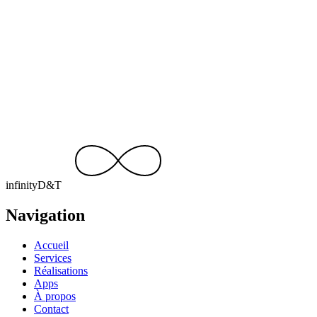
Un projet similaire ?
Parlons-en.
Devis gratuit, réponse sous 24 h. Racontez-nous votre idée — on
s’occupe du reste.
Discuter de votre projet
contact@infinity-dt.be
+32 499 15 92 49
infinity
D
&
T
Navigation
Accueil
Services
Réalisations
Apps
À propos
Contact