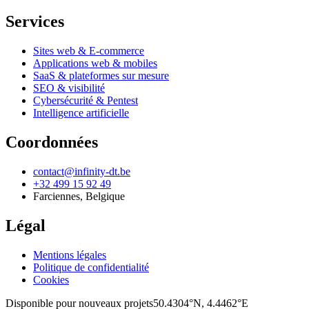
Services
Sites web & E-commerce
Applications web & mobiles
SaaS & plateformes sur mesure
SEO & visibilité
Cybersécurité & Pentest
Intelligence artificielle
Coordonnées
contact@infinity-dt.be
+32 499 15 92 49
Farciennes
,
Belgique
Légal
Mentions légales
Politique de confidentialité
Cookies
Disponible pour nouveaux projets
50.4304°N, 4.4462°E