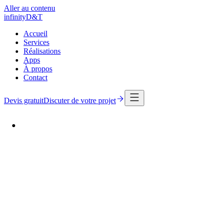
Aller au contenu
infinity
D
&
T
Accueil
Services
Réalisations
Apps
À propos
Contact
Devis gratuit
Discuter de votre projet