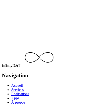
Un projet similaire ?
Parlons-en.
Devis gratuit, réponse sous 24 h. Racontez-nous votre idée — on
s’occupe du reste.
Discuter de votre projet
contact@infinity-dt.be
+32 499 15 92 49
infinity
D
&
T
Navigation
Accueil
Services
Réalisations
Apps
À propos