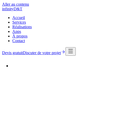
Aller au contenu
infinity
D
&
T
Accueil
Services
Réalisations
Apps
À propos
Contact
Devis gratuit
Discuter de votre projet