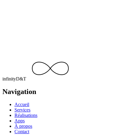
Un projet similaire ?
Parlons-en.
Devis gratuit, réponse sous 24 h. Racontez-nous votre idée — on
s’occupe du reste.
Discuter de votre projet
contact@infinity-dt.be
+32 499 15 92 49
infinity
D
&
T
Navigation
Accueil
Services
Réalisations
Apps
À propos
Contact