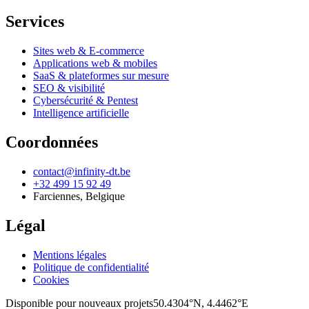
Services
Sites web & E-commerce
Applications web & mobiles
SaaS & plateformes sur mesure
SEO & visibilité
Cybersécurité & Pentest
Intelligence artificielle
Coordonnées
contact@infinity-dt.be
+32 499 15 92 49
Farciennes
,
Belgique
Légal
Mentions légales
Politique de confidentialité
Cookies
Disponible pour nouveaux projets
50.4304°N, 4.4462°E