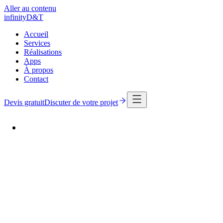
Aller au contenu
infinity
D
&
T
Accueil
Services
Réalisations
Apps
À propos
Contact
Devis gratuit
Discuter de votre projet