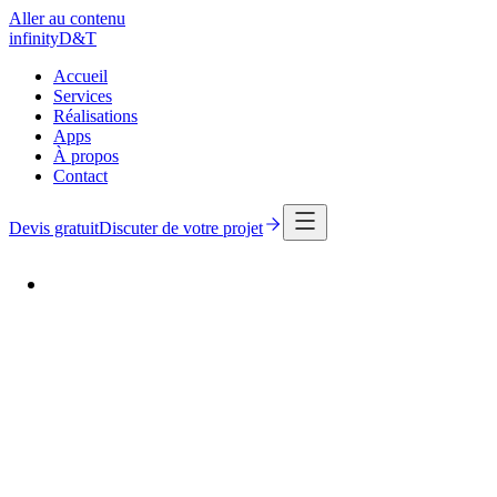
Aller au contenu
infinity
D
&
T
Accueil
Services
Réalisations
Apps
À propos
Contact
Devis gratuit
Discuter de votre projet