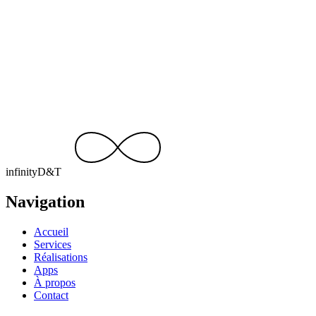
Devis gratuit, réponse sous 24 h. Racontez-nous votre idée — on
s’occupe du reste.
Discuter de votre projet
contact@infinity-dt.be
+32 499 15 92 49
infinity
D
&
T
Navigation
Accueil
Services
Réalisations
Apps
À propos
Contact